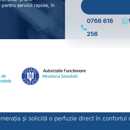
pentru servicii rapide, în
0766 616
256
merația și solicită o perfuzie direct în confortul 