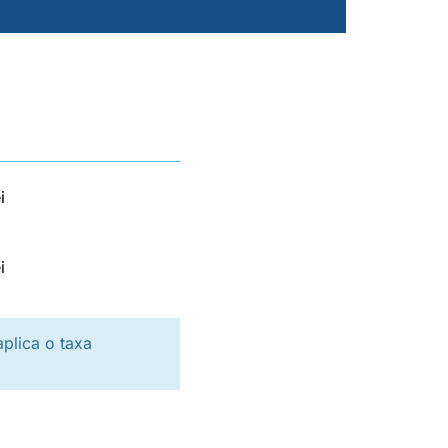
E
i
i
aplica o taxa