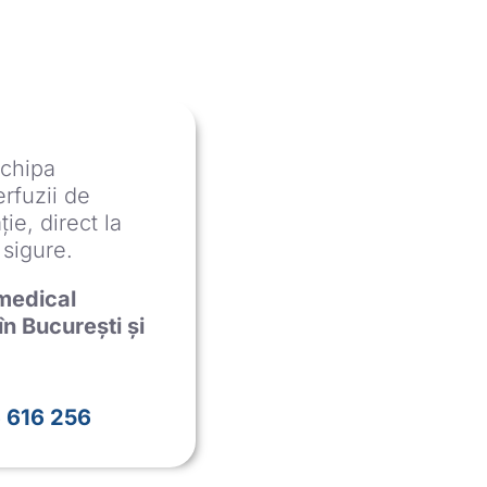
Echipa
rfuzii de
ie, direct la
 sigure.
medical
în București și
 616 256