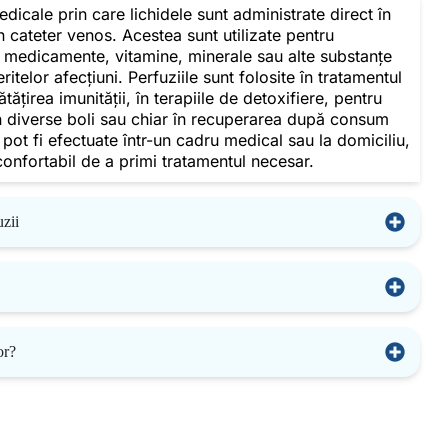
dicale prin care lichidele sunt administrate direct în
n cateter venos. Acestea sunt utilizate pentru
e medicamente, vitamine, minerale sau alte substanțe
ritelor afecțiuni. Perfuziile sunt folosite în tratamentul
tățirea imunității, în terapiile de detoxifiere, pentru
 diverse boli sau chiar în recuperarea după consum
pot fi efectuate într-un cadru medical sau la domiciliu,
confortabil de a primi tratamentul necesar.
uzii
or?