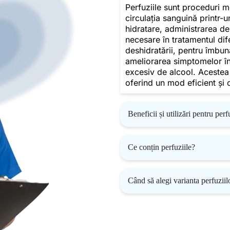
Perfuziile sunt proceduri me
circulația sanguină printr-u
hidratare, administrarea d
necesare în tratamentul dife
deshidratării, pentru îmbună
ameliorarea simptomelor în
excesiv de alcool. Acestea 
oferind un mod eficient și 
Beneficii și utilizări pentru perf
Ce conțin perfuziile?
Când să alegi varianta perfuziil