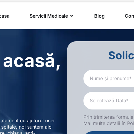
casa
Servicii Medicale
Blog
Con
Soli
e acasă,
Prin trimiterea formula
tratament cu ajutorul unei
Mai multe detalii în Pol
n spitale, noi suntem aici
e, chiar și anti-