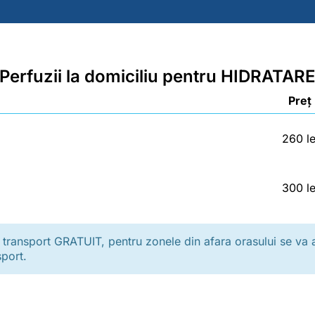
Perfuzii la domiciliu pentru HIDRATAR
Preț
260 le
300 le
im transport GRATUIT, pentru zonele din afara orasului se va 
port.