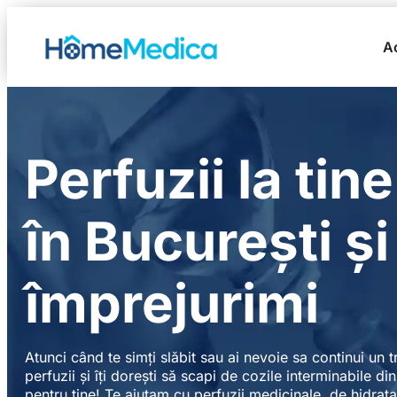
A
Perfuzii la tin
în București și
împrejurimi
Atunci când te simți slăbit sau ai nevoie sa continui un 
perfuzii și îți dorești să scapi de cozile interminabile di
pentru tine! Te ajutam cu perfuzii medicinale, de hidratar