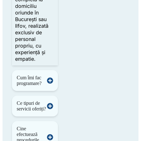
domiciliu
oriunde în
București sau
Ilfov, realizată
exclusiv de
personal
propriu, cu
experiență și
empatie.
Cum îmi fac
programare?
Ce tipuri de
servicii oferiți?
Cine
efectuează
procedurile