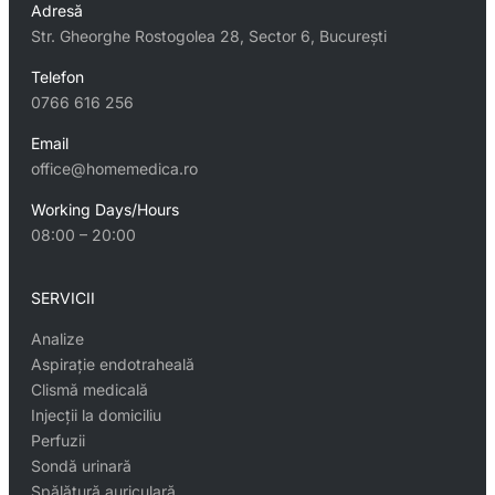
Adresă
Str. Gheorghe Rostogolea 28, Sector 6, București
Telefon
0766 616 256
Email
office@homemedica.ro
Working Days/Hours
08:00 – 20:00
SERVICII
Analize
Aspirație endotraheală
Clismă medicală
Injecții la domiciliu
Perfuzii
Sondă urinară
Spălătură auriculară