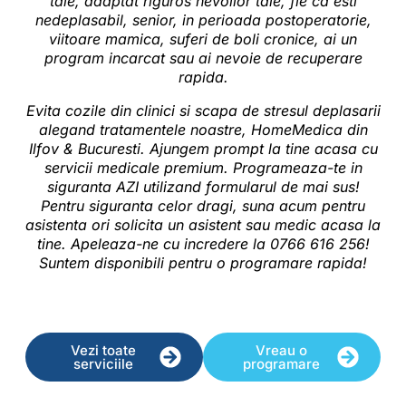
tale, adaptat riguros nevoilor tale, fie ca esti
nedeplasabil, senior, in perioada postoperatorie,
viitoare mamica, suferi de boli cronice, ai un
program incarcat sau ai nevoie de recuperare
rapida.
Evita cozile din clinici si scapa de stresul deplasarii
alegand tratamentele noastre,
HomeMedica din
Ilfov
& Bucuresti. Ajungem prompt la tine acasa cu
servicii medicale premium
. Programeaza-te in
siguranta AZI utilizand formularul de mai sus!
Pentru siguranta celor dragi, suna acum pentru
asistenta ori solicita un asistent sau medic acasa la
tine. Apeleaza-ne cu incredere la 0766 616 256!
Suntem disponibili pentru o programare rapida!
Vezi toate
Vreau o
serviciile
programare