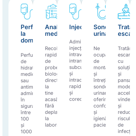
Perfuzii
Analize
Injecții
Sondă
Trata
la
medicale
urinară
escar
domiciliu
Administrăm
injecții
Recoltare
Ne
Tratăm
intravenoase,
rapidă
ocupăm
escarel
Perfuzii
intramusculare,
de
de
cu
de
subcutanate
probe
montarea
soluții
hidratare,
și
biologice
și
și
medicație
intradermice,
direct
întreținerea
pansam
sau
rapid
la
sondei
modern
antimahmureală,
și
tine
urinare,
acceler
administrate
corect.
acasă,
oferind
vindeca
în
fără
confort
și
siguranță,
deplasare
și
reducâ
între
la
igienă
riscul
100
laborator.
pacienților.
de
și
infecții.
1000