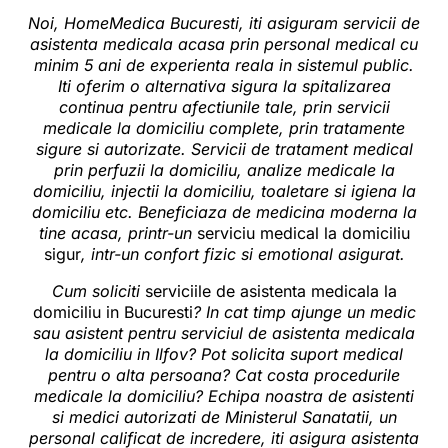
Noi,
HomeMedica
Bucuresti
, iti asiguram
servicii de
asistenta medicala acasa
prin personal medical cu
minim 5 ani de experienta reala
in sistemul public.
Iti oferim o alternativa sigura la spitalizarea
continua pentru afectiunile tale, prin servicii
medicale la domiciliu complete, prin tratamente
sigure si autorizate. Servicii de tratament medical
prin perfuzii la domiciliu, analize medicale la
domiciliu, injectii la domiciliu, toaletare si igiena la
domiciliu etc. Beneficiaza de medicina moderna la
tine acasa, printr-un
serviciu medical la domiciliu
sigur
, intr-un confort fizic si emotional asigurat.
Cum soliciti
serviciile de asistenta medicala la
domiciliu in Bucuresti
? In cat timp ajunge un medic
sau asistent pentru serviciul de asistenta medicala
la domiciliu in Ilfov? Pot solicita suport medical
pentru o alta persoana? Cat costa procedurile
medicale la domiciliu? Echipa noastra de asistenti
si medici autorizati de Ministerul Sanatatii, un
personal calificat de incredere, iti asigura asistenta