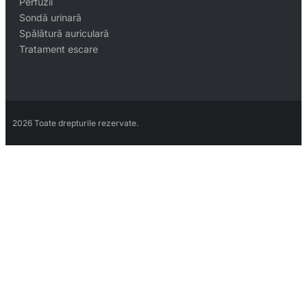
Perfuzii
Sondă urinară
Spălătură auriculară
Tratament escare
2026 Toate drepturile rezervate.